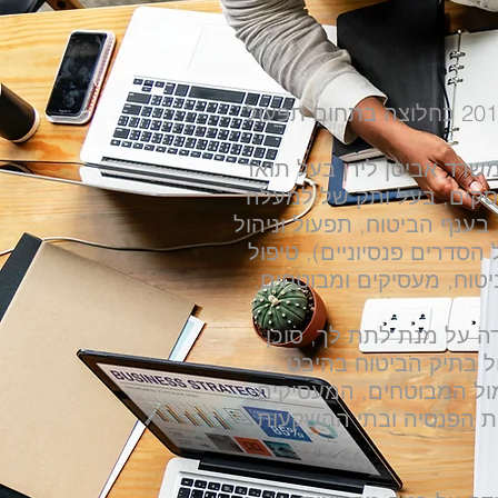
החברה הוקמה ב– 2012 כחלוצה בתחום תפעול
שרד אביטן לירן בעל תואר
מנהל עסקים, בעל ותק של למעלה
ן רב בענף הביטוח, תפעול וניהול
ל הסדרים פנסיוניים), טיפול
טוח, מעסיקים ומבוטחים.
ה על מנת לתת לך, סוכן
ל בתיק הביטוח בהיבט
 מול המבוטחים, המעסיקים,
ת הפנסיה ובתי ההשקעות.