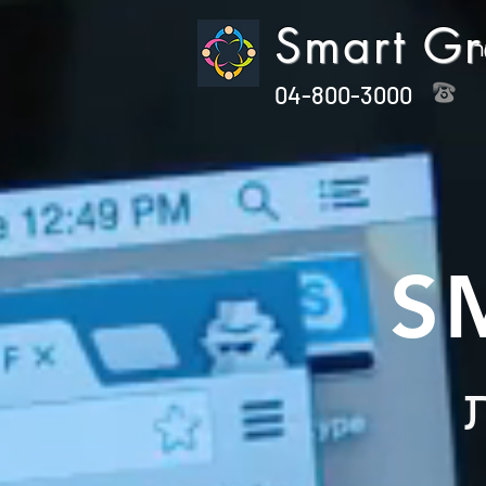
Smart G
ר
04-800-3000
S