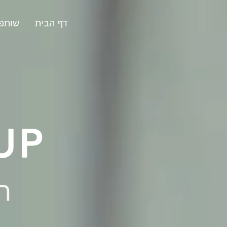
דף הבית
שותפי
UP
ת